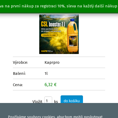
va na první nákup za registraci 10%, sleva na každý další nákup
CSL booster VANILKA 1l
Výrobce:
Kaprpro
Balení:
1l
6,32 €
Cena:
Vložit
ks
Používáme
soubory cookies
, abychom mohli poskytovat