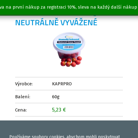
va na první nákup za registraci 10%, sleva na každý další nákup
BOILIES PATENTKA 60g -
NEUTRÁLNĚ VYVÁŽENÉ
Výrobce:
KAPRPRO
Balení:
60g
5,23 €
Cena:
Vložit
ks
Používáme
soubory cookies
, abychom mohli poskytovat