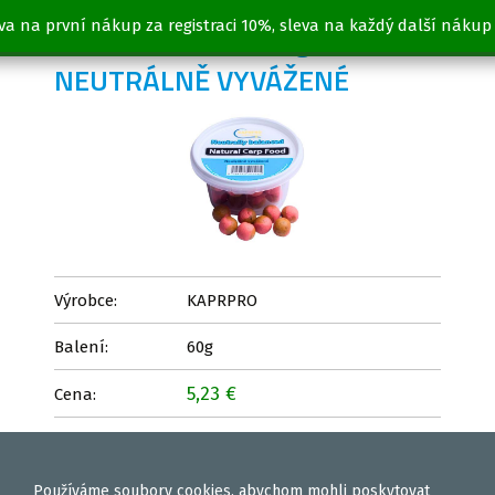
va na první nákup za registraci 10%, sleva na každý další nákup
BOILIES SCOPEX 60g -
NEUTRÁLNĚ VYVÁŽENÉ
Výrobce:
KAPRPRO
Balení:
60g
5,23 €
Cena:
Vložit
ks
Používáme
soubory cookies
, abychom mohli poskytovat