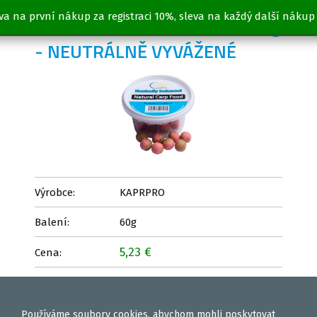
va na první nákup za registraci 10%, sleva na každý další nákup
BOILIES SCOPEX & OLIHEŇ 60g
- NEUTRÁLNĚ VYVÁŽENÉ
Výrobce:
KAPRPRO
Balení:
60g
5,23 €
Cena:
Vložit
ks
Používáme
soubory cookies
, abychom mohli poskytovat