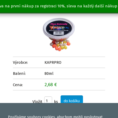
va na první nákup za registraci 10%, sleva na každý další nákup
OLIHEŇ
Výrobce:
KAPRPRO
Balení:
80ml
2,68 €
Cena:
Vložit
ks
Používáme
soubory cookies
, abychom mohli poskytovat