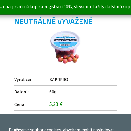
va na první nákup za registraci 10%, sleva na každý další nákup
BOILIES KUKUŘICE 60g -
NEUTRÁLNĚ VYVÁŽENÉ
Výrobce:
KAPRPRO
Balení:
60g
5,23 €
Cena:
Vložit
ks
Používáme
soubory cookies
, abychom mohli poskytovat