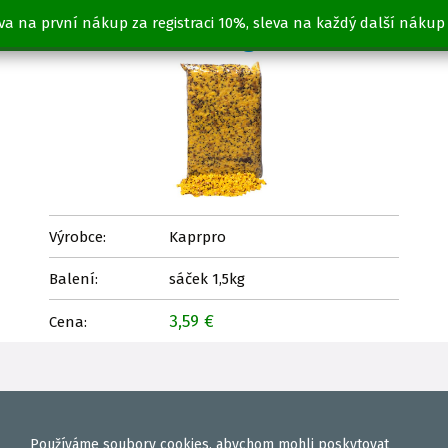
va na první nákup za registraci 10%, sleva na každý další nákup
FEEDER MIX 1,5kg - NATURAL
Výrobce:
Kaprpro
Balení:
sáček 1,5kg
3,59 €
Cena:
Používáme
soubory cookies
, abychom mohli poskytovat