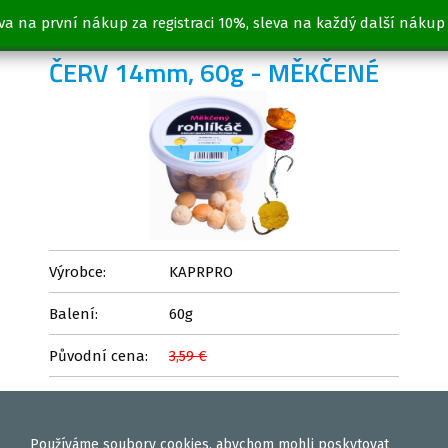
va na první nákup za registraci 10%, sleva na každý další nákup
ROHLÍKOVÉ BOILIES HNIJÍCÍ
ČERV 14mm, 60g - MĚKČENÉ
Výrobce:
KAPRPRO
Balení:
60g
Původní cena:
3,59 €
2,50 €
Cena:
Používáme
soubory cookies
, abychom mohli poskytovat