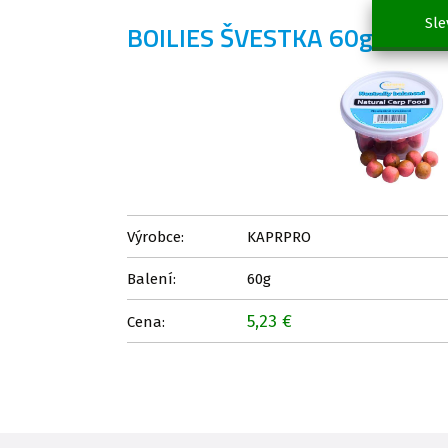
Sle
BOILIES ŠVESTKA 60g - N
Výrobce:
KAPRPRO
Balení:
60g
5,23 €
Cena: