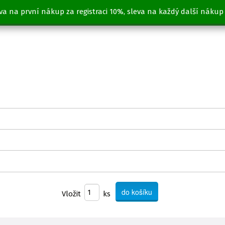
va na první nákup za registraci 10%, sleva na každý další nákup
EUTRÁLNĚ VYVÁŽENÉ
Vložit
ks