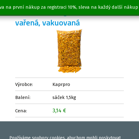
va na první nákup za registraci 10%, sleva na každý další nákup
Kukuřice 1,5kg - MIRABELKA -
vařená, vakuovaná
Výrobce:
Kaprpro
Balení:
sáček 1,5kg
3,14 €
Cena:
Vložit
ks
Používáme
soubory cookies
, abychom mohli poskytovat