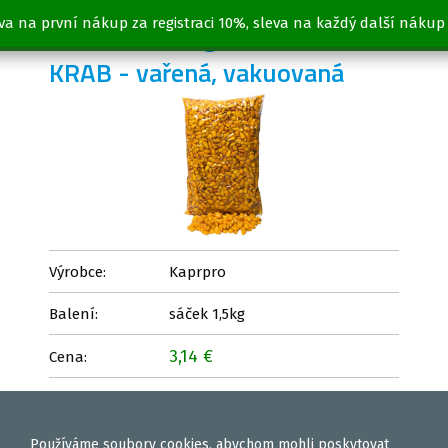
va na první nákup za registraci 10%, sleva na každý další nákup
Kukuřice 1,5kg - MONSTER
KRAB - vařená, vakuovaná
Výrobce:
Kaprpro
Balení:
sáček 1,5kg
3,14 €
Cena:
Vložit
ks
Používáme
soubory cookies
, abychom mohli poskytovat