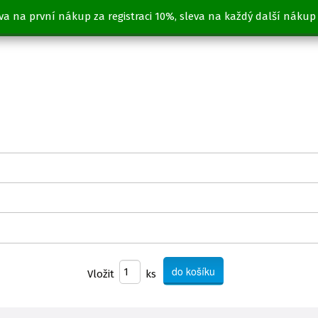
va na první nákup za registraci 10%, sleva na každý další nákup
Vložit
ks