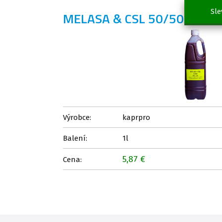
Sle
MELASA & CSL 50/50 1l
Výrobce:
kaprpro
Balení:
1l
5,87 €
Cena: