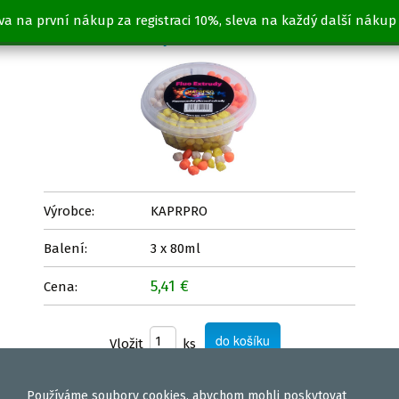
va na první nákup za registraci 10%, sleva na každý další nákup
Fluo extrudy - ČESNEK 3x80ml
Výrobce:
KAPRPRO
Balení:
3 x 80ml
5,41 €
Cena:
Vložit
ks
Používáme
soubory cookies
, abychom mohli poskytovat