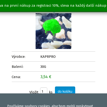
va na první nákup za registraci 10%, sleva na každý další nákup
MIRABELKA 30g
Výrobce:
KAPRPRO
Balení:
30G
3,54 €
Cena:
Vložit
ks
Používáme
soubory cookies
, abychom mohli poskytovat