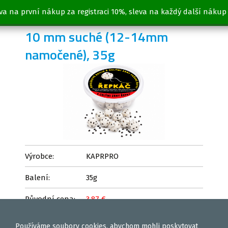
va na první nákup za registraci 10%, sleva na každý další nákup
ROHLÍKOVÉ BOILIES ČESNEK
10 mm suché (12-14mm
namočené), 35g
Výrobce:
KAPRPRO
Balení:
35g
Původní cena:
3,87 €
2,68 €
Cena:
Používáme
soubory cookies
, abychom mohli poskytovat