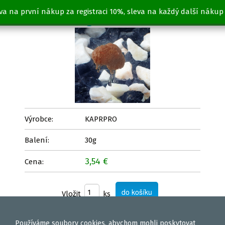
va na první nákup za registraci 10%, sleva na každý další nákup
PERNÍK 30g
Výrobce:
KAPRPRO
Balení:
30g
3,54 €
Cena:
Vložit
ks
Používáme
soubory cookies
, abychom mohli poskytovat