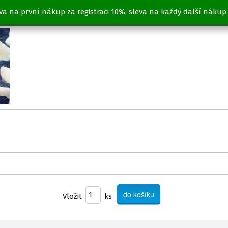
va na první nákup za registraci 10%, sleva na každý další nákup
Vložit
ks