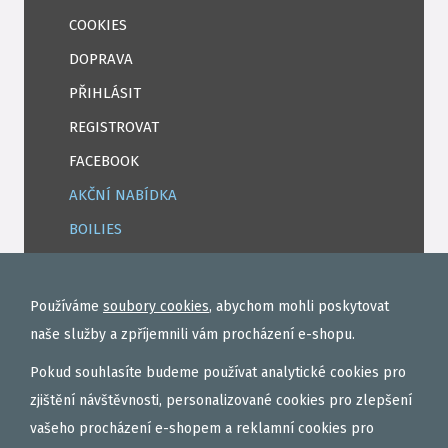
COOKIES
DOPRAVA
PŘIHLÁSIT
REGISTROVAT
FACEBOOK
AKČNÍ NABÍDKA
BOILIES
ROHLÍKOVÉ BOILIES
TEKUTÉ
Používáme
soubory cookies
, abychom mohli poskytovat
OBALOVAČKY
naše služby a zpříjemnili vám procházení e-shopu.
VAŘENÝ PARTIKL
Pokud souhlasíte budeme používat analytické cookies pro
BIŽUTERIE NA MONTÁŽE
zjištění návštěvnosti, personalizované cookies pro zlepšení
vašeho procházení e-shopem a reklamní cookies pro
DÁRKOVÝ POUKAZ, DÁRKOVÁ KAZETA