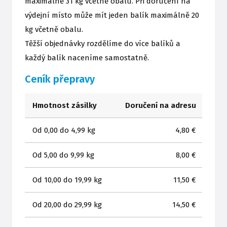
maximálně 31 kg včetně obalu. Při doručení na
výdejní místo může mít jeden balík maximálně 20
kg včetně obalu.
Těžší objednávky rozdělíme do více balíků a
každý balík naceníme samostatně.
Ceník přepravy
Hmotnost zásilky
Doručení na adresu
Do
Od 0,00 do 4,99 kg
4,80 €
Od 5,00 do 9,99 kg
8,00 €
Od 10,00 do 19,99 kg
11,50 €
Od 20,00 do 29,99 kg
14,50 €