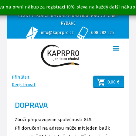
va na první nákup za registraci 10%, sleva na každý další nákup
ČESKÝ VÝROBCE NÁVNAD A NÁSTRAH PRO VŠECHNY
RYBÁŘE
info@kaprpro.cz
608 282 225
Přihlásit
0,00 €
Registrovat
DOPRAVA
Zboží přepravujeme společností GLS.
Při doručení na adresu může mít jeden balík