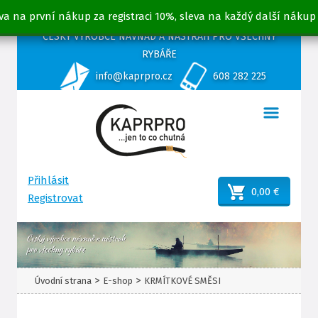
va na první nákup za registraci 10%, sleva na každý další nákup
ČESKÝ VÝROBCE NÁVNAD A NÁSTRAH PRO VŠECHNY
RYBÁŘE
info@kaprpro.cz
608 282 225
Přihlásit
0,00 €
Registrovat
>
>
Úvodní strana
E-shop
KRMÍTKOVÉ SMĚSI