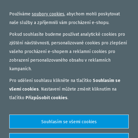
ROHLÍKOVÉ BOILIES
TEKUTÉ
Používáme
soubory cookies
, abychom mohli poskytovat
OBALOVAČKY
naše služby a zpříjemnili vám procházení e-shopu.
VAŘENÝ PARTIKL
Pokud souhlasíte budeme používat analytické cookies pro
BIŽUTERIE NA MONTÁŽE
zjištění návštěvnosti, personalizované cookies pro zlepšení
vašeho procházení e-shopem a reklamní cookies pro
DÁRKOVÝ POUKAZ, DÁRKOVÁ KAZETA
zobrazení personalizovaného obsahu v reklamních
AKČNÍ SETY
kampaních.
PELETY
Pro udělení souhlasu klikněte na tlačítko
Souhlasím se
EXTRUDY
všemi cookies
. Nastavení můžete změnit kliknutím na
VNADÍCÍ, KRMÍTKOVÉ SMĚSI
tlačítko
Přizpůsobit cookies
.
FEEDER / LEHKÁ KAPRAŘINA
PVA PUNČOCHY A SÁČKY
ZÁTĚŽE, KRMÍTKA
OBLEČENÍ