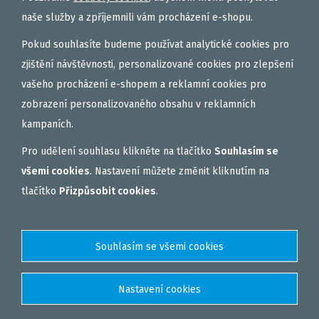
naše služby a zpříjemnili vám procházení e-shopu.
0,20mm Extra Carp Dyna Tec Leader 10m
Pokud souhlasíte budeme používat analytické cookies pro
zjištění návštěvnosti, personalizované cookies pro zlepšení
Zobrazit detail produktu
>
vašeho procházení e-shopem a reklamní cookies pro
zobrazení personalizovaného obsahu v reklamních
kampaních.
Pro udělení souhlasu klikněte na tlačítko
Souhlasím se
všemi cookies
. Nastavení můžete změnit kliknutím na
tlačítko
Přizpůsobit cookies
.
2,23 €
do košíku
0,22mm Extra Carp Dyna Tec Leader 10m