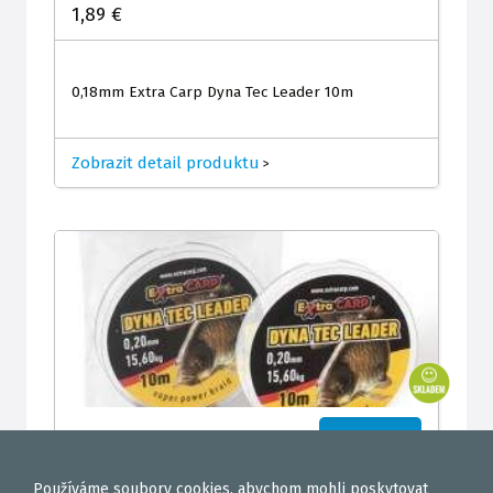
1,89 €
0,18mm Extra Carp Dyna Tec Leader 10m
Zobrazit detail produktu
>
1,89 €
do košíku
Používáme
soubory cookies
, abychom mohli poskytovat