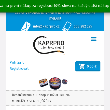
va na první nákup za registraci 10%, sleva na každý další nákup
ČESKÝ VÝROBCE NÁVNAD A NÁSTRAH PRO VŠECHNY
RYBÁŘE
info@kaprpro.cz
608 282 225
Přihlásit
0,00 €
Registrovat
>
>
Úvodní strana
E-shop
BIŽUTERIE NA
>
MONTÁŽE
VLASCE, ŠŇŮRY