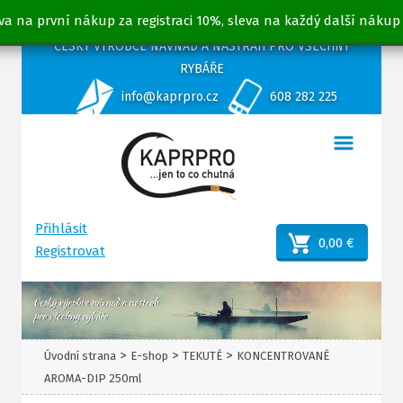
va na první nákup za registraci 10%, sleva na každý další nákup
ČESKÝ VÝROBCE NÁVNAD A NÁSTRAH PRO VŠECHNY
RYBÁŘE
info@kaprpro.cz
608 282 225
Přihlásit
0,00 €
Registrovat
>
>
>
Úvodní strana
E-shop
TEKUTÉ
KONCENTROVANÉ
AROMA-DIP 250ml