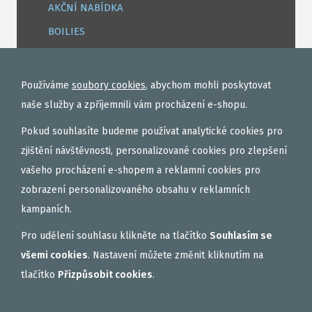
AKČNÍ NABÍDKA
BOILIES
ROHLÍKOVÉ BOILIES
TEKUTÉ
Používáme
soubory cookies
, abychom mohli poskytovat
OBALOVAČKY
naše služby a zpříjemnili vám procházení e-shopu.
VAŘENÝ PARTIKL
Pokud souhlasíte budeme používat analytické cookies pro
BIŽUTERIE NA MONTÁŽE
zjištění návštěvnosti, personalizované cookies pro zlepšení
vašeho procházení e-shopem a reklamní cookies pro
DÁRKOVÝ POUKAZ, DÁRKOVÁ KAZETA
zobrazení personalizovaného obsahu v reklamních
AKČNÍ SETY
kampaních.
PELETY
Pro udělení souhlasu klikněte na tlačítko
Souhlasím se
EXTRUDY
všemi cookies
. Nastavení můžete změnit kliknutím na
VNADÍCÍ, KRMÍTKOVÉ SMĚSI
tlačítko
Přizpůsobit cookies
.
FEEDER / LEHKÁ KAPRAŘINA