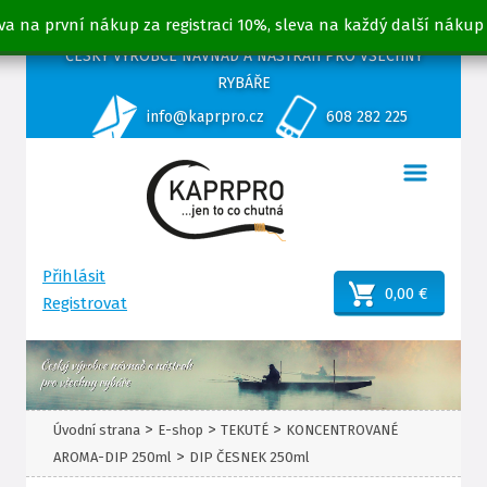
va na první nákup za registraci 10%, sleva na každý další nákup
ČESKÝ VÝROBCE NÁVNAD A NÁSTRAH PRO VŠECHNY
RYBÁŘE
info@kaprpro.cz
608 282 225
Přihlásit
0,00 €
Registrovat
>
>
>
Úvodní strana
E-shop
TEKUTÉ
KONCENTROVANÉ
>
AROMA-DIP 250ml
DIP ČESNEK 250ml