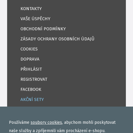
KONTAKTY
VAŠE ÚSPĚCHY
OBCHODNÍ PODMÍNKY
ZÁSADY OCHRANY OSOBNÍCH ÚDAJŮ
COOKIES
DOPRAVA
PŘIHLÁSIT
REGISTROVAT
FACEBOOK
AKČNÍ SETY
PELETY
EXTRUDY
Používáme
soubory cookies
, abychom mohli poskytovat
VNADÍCÍ, KRMÍTKOVÉ SMĚSI
naše služby a zpříjemnili vám procházení e-shopu.