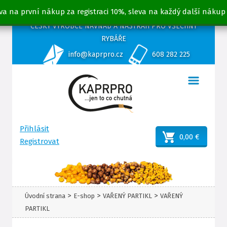
va na první nákup za registraci 10%, sleva na každý další nákup
ČESKÝ VÝROBCE NÁVNAD A NÁSTRAH PRO VŠECHNY
RYBÁŘE
info@kaprpro.cz
608 282 225
Přihlásit
0,00 €
Registrovat
>
>
>
Úvodní strana
E-shop
VAŘENÝ PARTIKL
VAŘENÝ
PARTIKL