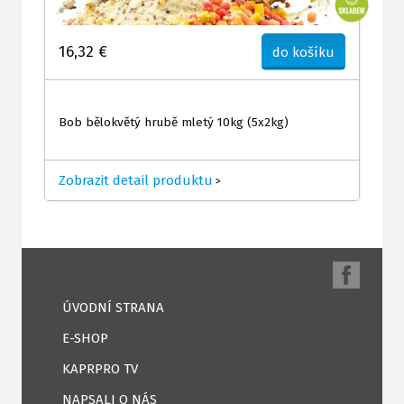
16,32 €
do košíku
Bob bělokvětý hrubě mletý 10kg (5x2kg)
Zobrazit detail produktu
>
ÚVODNÍ STRANA
E-SHOP
KAPRPRO TV
NAPSALI O NÁS