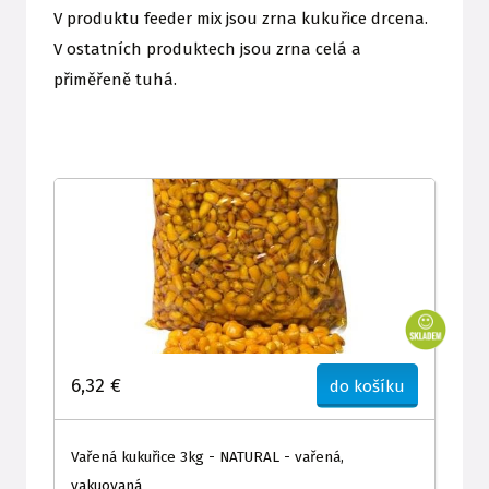
V produktu feeder mix jsou zrna kukuřice drcena.
V ostatních produktech jsou zrna celá a
přiměřeně tuhá.
6,32 €
do košíku
Vařená kukuřice 3kg - NATURAL - vařená,
vakuovaná