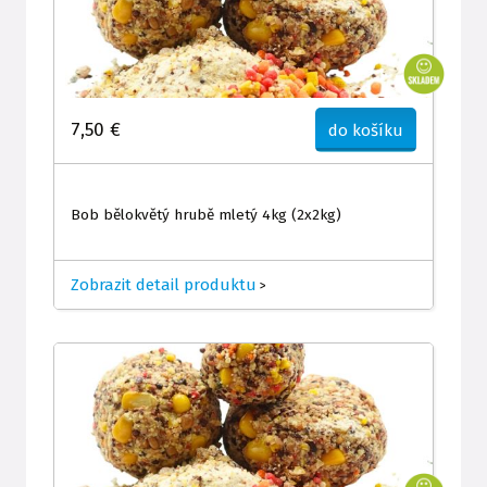
7,50 €
do košíku
Bob bělokvětý hrubě mletý 4kg (2x2kg)
Zobrazit detail produktu
>