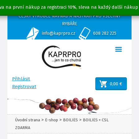
va na první nákup za registraci 10%, sleva na každý další nákup
ČESKÝ VÝROBCE NÁVNAD A NÁSTRAH PRO VŠECHNY
RYBÁŘE
info@kaprpro.cz
608 282 225
Přihlásit
0,00 €
Registrovat
>
>
>
Úvodní strana
E-shop
BOILIES
BOILIES + CSL
ZDARMA