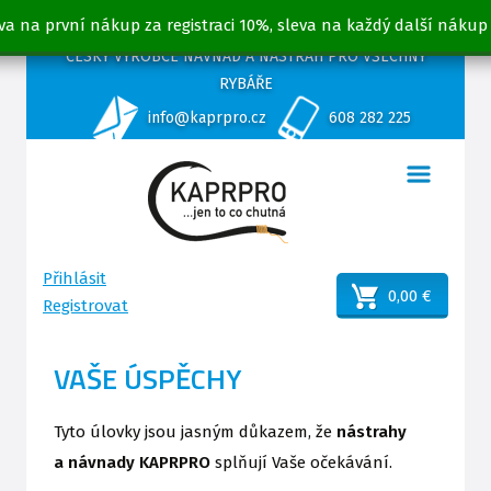
va na první nákup za registraci 10%, sleva na každý další nákup
ČESKÝ VÝROBCE NÁVNAD A NÁSTRAH PRO VŠECHNY
RYBÁŘE
info@kaprpro.cz
608 282 225
Přihlásit
0,00 €
Registrovat
VAŠE ÚSPĚCHY
Tyto úlovky jsou jasným důkazem, že
nástrahy
a návnady KAPRPRO
splňují Vaše očekávání.