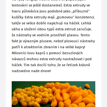
testování se ještě dostaneme). Extra extrudy ve
tvaru půlměsíce jsou podobné jako „příbuzné“
kuličky. Extra extrudy mají „gumovou“ konzistenci,
takže se velice dobře napichují na háček. Lehká
váha a složení obou typů extra extrud zaručuje,
že nástrahy ve vodním prostředí plavou. Tento
fakt je výrazným plusem, neboť plovoucí nástrahy
patří k atraktvním zbraním i na velké kapry!
Milovníci lovu kaprů s pomocí bezuzlových
návazců mohou extra extrudy nastražovat i pod
háček. Tím tak docílí toho, že se řetízek krásně
nadzvedne nade dnem!