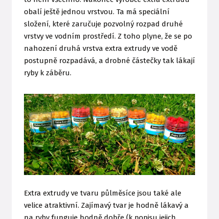
obalí ještě jednou vrstvou. Ta má speciální
složení, které zaručuje pozvolný rozpad druhé
vrstvy ve vodním prostředí. Z toho plyne, že se po
nahození druhá vrstva extra extrudy ve vodě
postupně rozpadává, a drobné částečky tak lákají
ryby k záběru.
Extra extrudy ve tvaru půlměsíce jsou také ale
velice atraktivní. Zajímavý tvar je hodně lákavý a
na ryby funguje hodně dobře (k popisu jejich