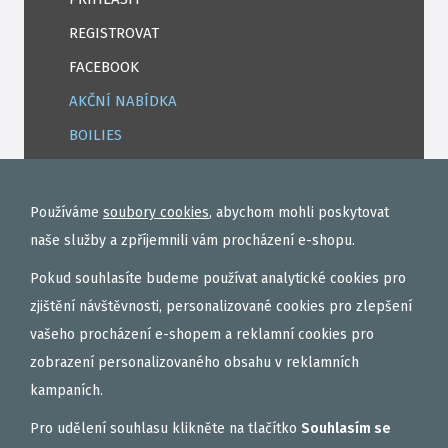
REGISTROVAT
FACEBOOK
AKČNÍ NABÍDKA
BOILIES
ROHLÍKOVÉ BOILIES
TEKUTÉ
Používáme
soubory cookies
, abychom mohli poskytovat
OBALOVAČKY
naše služby a zpříjemnili vám procházení e-shopu.
VAŘENÝ PARTIKL
Pokud souhlasíte budeme používat analytické cookies pro
BIŽUTERIE NA MONTÁŽE
zjištění návštěvnosti, personalizované cookies pro zlepšení
vašeho procházení e-shopem a reklamní cookies pro
DÁRKOVÝ POUKAZ, DÁRKOVÁ KAZETA
zobrazení personalizovaného obsahu v reklamních
AKČNÍ SETY
kampaních.
PELETY
Pro udělení souhlasu klikněte na tlačítko
Souhlasím se
EXTRUDY