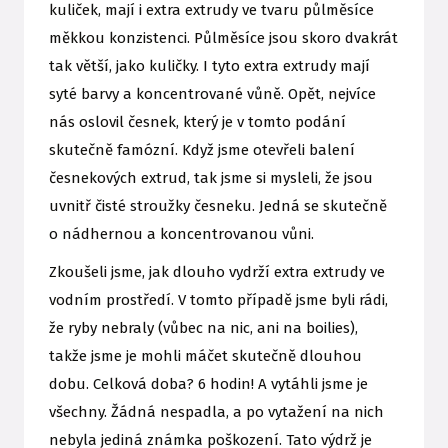
kuliček, mají i extra extrudy ve tvaru půlměsíce
měkkou konzistenci. Půlměsíce jsou skoro dvakrát
tak větší, jako kuličky. I tyto extra extrudy mají
syté barvy a koncentrované vůně. Opět, nejvíce
nás oslovil česnek, který je v tomto podání
skutečně famózní. Když jsme otevřeli balení
česnekových extrud, tak jsme si mysleli, že jsou
uvnitř čisté stroužky česneku. Jedná se skutečně
o nádhernou a koncentrovanou vůni.
Zkoušeli jsme, jak dlouho vydrží extra extrudy ve
vodním prostředí. V tomto případě jsme byli rádi,
že ryby nebraly (vůbec na nic, ani na boilies),
takže jsme je mohli máčet skutečně dlouhou
dobu. Celková doba? 6 hodin! A vytáhli jsme je
všechny. Žádná nespadla, a po vytažení na nich
nebyla jediná známka poškození. Tato výdrž je