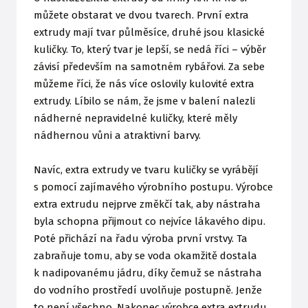
můžete obstarat ve dvou tvarech. První extra
extrudy mají tvar půlměsíce, druhé jsou klasické
kuličky. To, který tvar je lepší, se nedá říci – výběr
závisí především na samotném rybářovi. Za sebe
můžeme říci, že nás více oslovily kulovité extra
extrudy. Líbilo se nám, že jsme v balení nalezli
nádherné nepravidelné kuličky, které měly
nádhernou vůni a atraktivní barvy.
Navíc, extra extrudy ve tvaru kuličky se vyrábějí
s pomocí zajímavého výrobního postupu. Výrobce
extra extrudu nejprve změkčí tak, aby nástraha
byla schopna přijmout co nejvíce lákavého dipu.
Poté přichází na řadu výroba první vrstvy. Ta
zabraňuje tomu, aby se voda okamžitě dostala
k nadipovanému jádru, díky čemuž se nástraha
do vodního prostředí uvolňuje postupně. Jenže
to není všechno. Nakonec výrobce extra extrudu