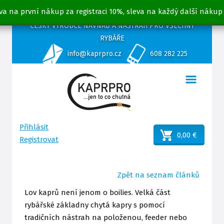
va na první nákup za registraci 10%, sleva na každý další nákup
ČESKÝ VÝROBCE NÁVNAD A NÁSTRAH PRO VŠECHNY
RYBÁŘE
info@kaprpro.cz
608 282 225
Přihlásit
0,00 €
Registrovat
Zpět na seznam článků
Lov kaprů není jenom o boilies. Velká část
rybářské základny chytá kapry s pomocí
tradičních nástrah na položenou, feeder nebo