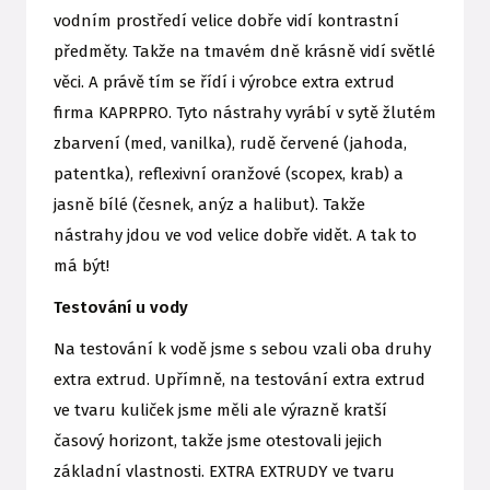
vodním prostředí velice dobře vidí kontrastní
předměty. Takže na tmavém dně krásně vidí světlé
věci. A právě tím se řídí i výrobce extra extrud
firma KAPRPRO. Tyto nástrahy vyrábí v sytě žlutém
zbarvení (med, vanilka), rudě červené (jahoda,
patentka), reflexivní oranžové (scopex, krab) a
jasně bílé (česnek, anýz a halibut). Takže
nástrahy jdou ve vod velice dobře vidět. A tak to
má být!
Testování u vody
Na testování k vodě jsme s sebou vzali oba druhy
extra extrud. Upřímně, na testování extra extrud
ve tvaru kuliček jsme měli ale výrazně kratší
časový horizont, takže jsme otestovali jejich
základní vlastnosti. EXTRA EXTRUDY ve tvaru