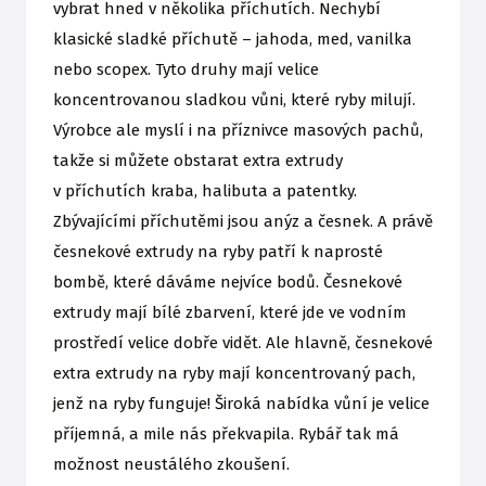
vybrat hned v několika příchutích. Nechybí
klasické sladké příchutě – jahoda, med, vanilka
nebo scopex. Tyto druhy mají velice
koncentrovanou sladkou vůni, které ryby milují.
Výrobce ale myslí i na příznivce masových pachů,
takže si můžete obstarat extra extrudy
v příchutích kraba, halibuta a patentky.
Zbývajícími příchutěmi jsou anýz a česnek. A právě
česnekové extrudy na ryby patří k naprosté
bombě, které dáváme nejvíce bodů. Česnekové
extrudy mají bílé zbarvení, které jde ve vodním
prostředí velice dobře vidět. Ale hlavně, česnekové
extra extrudy na ryby mají koncentrovaný pach,
jenž na ryby funguje! Široká nabídka vůní je velice
příjemná, a mile nás překvapila. Rybář tak má
možnost neustálého zkoušení.