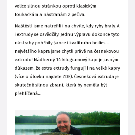
velice silnou stránkou oproti klasickým
foukačkám a nástrahám z pečiva.
Naštěstí jsme natrefili i na chvíle, kdy ryby braly. A
i extrudy se osvědčily! Jednu výpravu dokonce tyto
nástrahy pohřbily šance i kvalitního boilies –
největšího kapra jsme chytli právě na česnekovou
extrudu! Nádherný 14 kilogramový kapr je jasným
důkazem, že extra extrudy fungují i na velké kapry
(více o úlovku najdete ZDE). Česneková extruda je
skutečně silnou zbraní, která by neměla být
přehlížená…