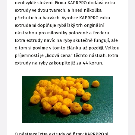
neobvyklé složení. Firma KAPRPRO dodává extra
extrudy ve dvou tvarech, a hned několika
příchutích a barvách. Výrobce KAPRPRO extra
extrudami doplňuje rybářský trh originální
nástrahou pro milovníky položené a feederu.
Extra extrudy navíc na ryby skutečně fungují, ale
o tom si povíme v tomto článku až později. Velkou
příjemností je „lidová cena“ těchto nástrah. Extra
extrudy na ryby zakoupíte již za 44 korun.
O nástrazeExtra extrudy od firmy KAPRPRO si