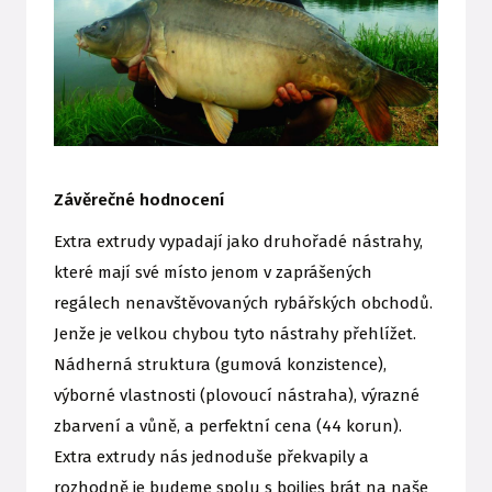
Závěrečné hodnocení
Extra extrudy vypadají jako druhořadé nástrahy,
které mají své místo jenom v zaprášených
regálech nenavštěvovaných rybářských obchodů.
Jenže je velkou chybou tyto nástrahy přehlížet.
Nádherná struktura (gumová konzistence),
výborné vlastnosti (plovoucí nástraha), výrazné
zbarvení a vůně, a perfektní cena (44 korun).
Extra extrudy nás jednoduše překvapily a
rozhodně je budeme spolu s boilies brát na naše