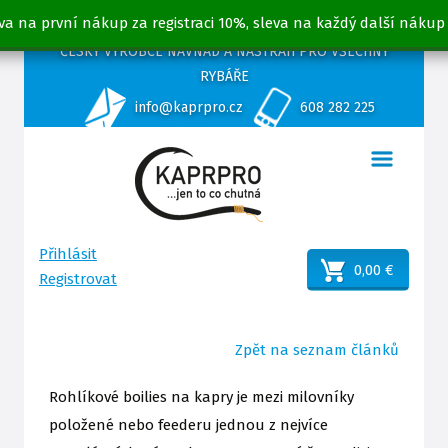
va na první nákup za registraci 10%, sleva na každý další nákup
ČESKÝ VÝROBCE NÁVNAD A NÁSTRAH PRO VŠECHNY
RYBÁŘE
info@kaprpro.cz
608 282 225
Přihlásit
0,00 €
Registrovat
Zpět na seznam článků
Rohlíkové boilies na kapry je mezi milovníky
položené nebo feederu jednou z nejvíce