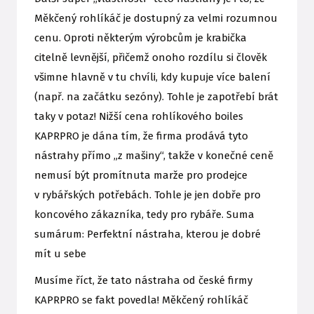
Měkčený rohlíkáč je dostupný za velmi rozumnou
cenu. Oproti některým výrobcům je krabička
citelně levnější, přičemž onoho rozdílu si člověk
všimne hlavně v tu chvíli, kdy kupuje více balení
(např. na začátku sezóny). Tohle je zapotřebí brát
taky v potaz! Nižší cena rohlíkového boiles
KAPRPRO je dána tím, že firma prodává tyto
nástrahy přímo „z mašiny“, takže v konečné ceně
nemusí být promítnuta marže pro prodejce
v rybářských potřebách. Tohle je jen dobře pro
koncového zákazníka, tedy pro rybáře. Suma
sumárum: Perfektní nástraha, kterou je dobré
mít u sebe
Musíme říct, že tato nástraha od české firmy
KAPRPRO se fakt povedla! Měkčený rohlíkáč