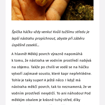
Špička háčku vždy venku! Kvůli tužšímu středu je
lepší nástrahu propíchnout, abyste při záběru
úspěšně zasekli…
A hlavně! Měkký povrch výrazně napomáhá
k tomu, že nástraha ve vodním prostředí nabývá
na objemu. Takže po chvíli ve vodě se na háčku
vytvoří zajímavé sousto, které kapr nepřehlédne.
Tohle je taky super! A ještě něco: I když má
nástraha měkčí povrch, tak to neznamená, že ve
vodním prostředí nevydrží. To ani náhodou! Pod
měkkým obalem je krásně tuhý střed, díky