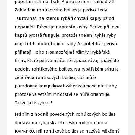
populárních nástrah. A ono se není čemu divit!
Základem rohlíkového boilies je pečivo, tedy
„surovina“, na kterou rybáři chytají kapry už od
nepaměti. Důvod je naprosto jasný: Pečivo při lovu
kaprů prostě funguje, protože (nejen) tyhle ryby
mají tuhle dobrotu moc rády. A spolehlivě pečivo
přijímají. Toho si samozřejmě všimly i rybářské
firmy, které pečivo nejčastěji zpracovávají právě do
podoby rohlíkového boilies. Na rybářském trhu je
celá řada rohlíkových boilies, což může
paradoxně komplikovat výběr zajímavé nástrahy,
protože ve větším množství se hůře orientuje.
Takže jaké vybrat?
Jedním z hodně povedených rohlíkových boilies
dodává na rybářský trh česká rodinná firma
KAPRPRO. Její rohlíkové boilies se nazývá Měkčený