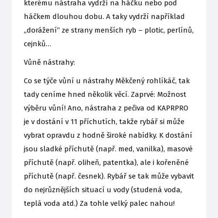
kterému nástraha vydrží na háčku nebo pod
háčkem dlouhou dobu. A taky vydrží například
„dorážení“ ze strany menších ryb – plotic, perlínů,
cejnků…
Vůně nástrahy:
Co se týče vůní u nástrahy Měkčený rohlíkáč, tak
tady ceníme hned několik věcí. Zaprvé: Možnost
výběru vůní! Ano, nástraha z pečiva od KAPRPRO
je v dostání v 11 příchutích, takže rybář si může
vybrat opravdu z hodně široké nabídky. K dostání
jsou sladké příchutě (např. med, vanilka), masové
příchutě (např. oliheň, patentka), ale i kořeněné
příchutě (např. česnek). Rybář se tak může vybavit
do nejrůznějších situací u vody (studená voda,
teplá voda atd.) Za tohle velký palec nahou!