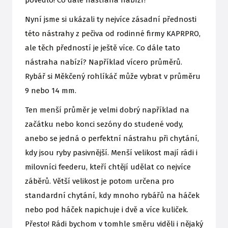
povedlo! Co dále nástraha nabízí?
Nyní jsme si ukázali ty nejvíce zásadní přednosti
této nástrahy z pečiva od rodinné firmy KAPRPRO,
ale těch předností je ještě více. Co dále tato
nástraha nabízí? Například vícero průměrů.
Rybář si Měkčený rohlíkáč může vybrat v průměru
9 nebo 14 mm.
Ten menší průměr je velmi dobrý například na
začátku nebo konci sezóny do studené vody,
anebo se jedná o perfektní nástrahu při chytání,
kdy jsou ryby pasivnější. Menší velikost mají rádi i
milovníci feederu, kteří chtějí udělat co nejvíce
záběrů. Větší velikost je potom určena pro
standardní chytání, kdy mnoho rybářů na háček
nebo pod háček napichuje i dvě a více kuliček.
Přesto! Rádi bychom v tomhle směru viděli i nějaký