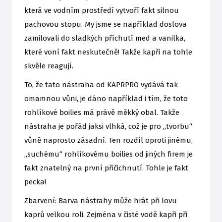
která ve vodním prostředí vytvoří fakt silnou
pachovou stopu. My jsme se například doslova
zamilovali do sladkých příchutí med a vanilka,
které voní fakt neskutečně! Takže kapři na tohle
skvěle reagují.
To, že tato nástraha od KAPRPRO vydává tak
omamnou vůni, je dáno například i tím, že toto
rohlíkové boilies má právě měkký obal. Takže
nástraha je pořád jaksi vlhká, což je pro „tvorbu“
vůně naprosto zásadní. Ten rozdíl oproti jinému,
„suchému“ rohlíkovému boilies od jiných firem je
fakt znatelný na první přičichnutí. Tohle je fakt
pecka!
Zbarvení: Barva nástrahy může hrát při lovu
kaprů velkou roli. Zejména v čisté vodě kapři při