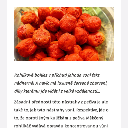
Rohlíkové boilies v příchuti jahoda voní fakt
nádherně! A navíc má luxusně červené zbarvení,
díky kterému jde vidět i z velké vzdálenosti…
Zásadní předností této nástrahy z pečiva je ale
také to, jak tyto nástrahy voní. Respektive, jde o
to, že oproti jiným kuličkám z pečiva Měkčený
rohlíkáč vydává opravdu koncentrovanou vůni,