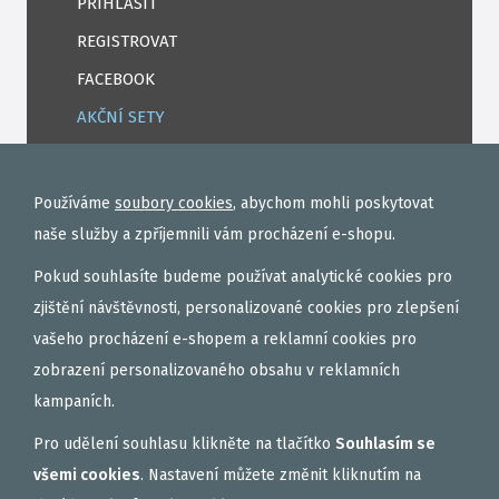
PŘIHLÁSIT
REGISTROVAT
FACEBOOK
AKČNÍ SETY
PELETY
EXTRUDY
Používáme
soubory cookies
, abychom mohli poskytovat
VNADÍCÍ, KRMÍTKOVÉ SMĚSI
naše služby a zpříjemnili vám procházení e-shopu.
FEEDER / LEHKÁ KAPRAŘINA
Pokud souhlasíte budeme používat analytické cookies pro
PVA PUNČOCHY A SÁČKY
zjištění návštěvnosti, personalizované cookies pro zlepšení
vašeho procházení e-shopem a reklamní cookies pro
ZÁTĚŽE, KRMÍTKA
zobrazení personalizovaného obsahu v reklamních
OBLEČENÍ
kampaních.
BOILIES
Pro udělení souhlasu klikněte na tlačítko
Souhlasím se
ROHLÍKOVÉ BOILIES
všemi cookies
. Nastavení můžete změnit kliknutím na
TEKUTÉ