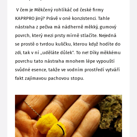
V čem je Měkčený rohlíkáč od české firmy
KAPRPRO jiný? Právě v oné konzistenci. Tahle
nástraha z pečiva má nádherně měkký, gumový
povrch, který mezi prsty mírně stlačíte. Nejedná
se prostě o tvrdou kuličku, kterou když hodíte do
zdi, tak v ní „uděláte důlek“. To ne! Díky měkkému
povrchu tato nástraha mnohem lépe vypouští
svůdné esence, takže ve vodním prostředí vytváří
fakt zajímavou pachovou stopu.