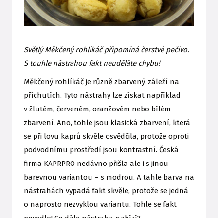
Světlý Měkčený rohlíkáč připomíná čerstvé pečivo.
S touhle nástrahou fakt neuděláte chybu!
Měkčený rohlíkáč je různě zbarvený, záleží na
příchutích. Tyto nástrahy lze získat například
v žlutém, červeném, oranžovém nebo bílém
zbarvení. Ano, tohle jsou klasická zbarvení, která
se při lovu kaprů skvěle osvědčila, protože oproti
podvodnímu prostředí jsou kontrastní. Česká
firma KAPRPRO nedávno přišla ale i s jinou
barevnou variantou – s modrou. A tahle barva na
nástrahách vypadá fakt skvěle, protože se jedná
o naprosto nezvyklou variantu. Tohle se fakt