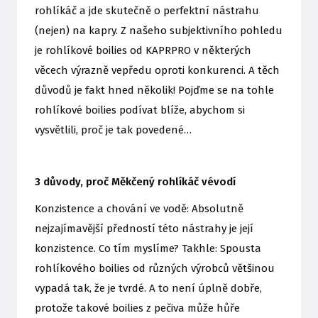
rohlíkáč a jde skutečně o perfektní nástrahu
(nejen) na kapry. Z našeho subjektivního pohledu
je rohlíkové boilies od KAPRPRO v některých
věcech výrazně vepředu oproti konkurenci. A těch
důvodů je fakt hned několik! Pojďme se na tohle
rohlíkové boilies podívat blíže, abychom si
vysvětlili, proč je tak povedené…
3 důvody, proč Měkčený rohlíkáč vévodí
Konzistence a chování ve vodě: Absolutně
nejzajímavější předností této nástrahy je její
konzistence. Co tím myslíme? Takhle: Spousta
rohlíkového boilies od různých výrobců většinou
vypadá tak, že je tvrdé. A to není úplně dobře,
protože takové boilies z pečiva může hůře