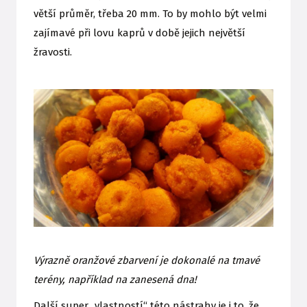
větší průměr, třeba 20 mm. To by mohlo být velmi
zajímavé při lovu kaprů v době jejich největší
žravosti.
Výrazně oranžové zbarvení je dokonalé na tmavé
terény, například na zanesená dna!
Další super „vlastností“ této nástrahy je i to, že