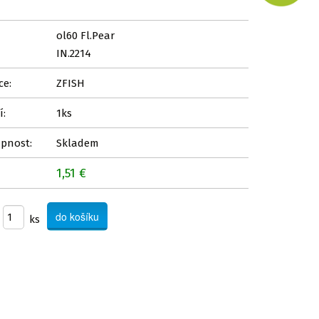
ol60 Fl.Pear
IN.2214
ce:
ZFISH
í:
1ks
pnost:
Skladem
1,51 €
ks