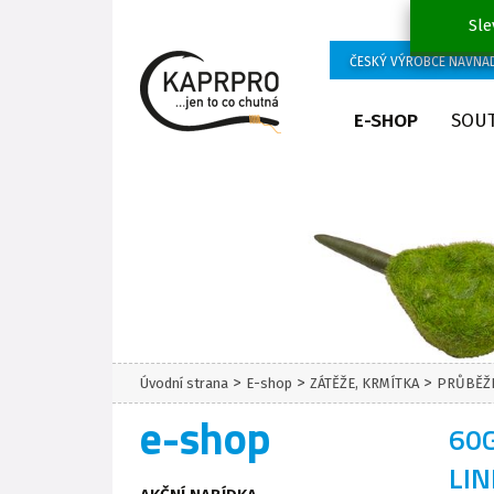
Sle
ČESKÝ VÝROBCE NÁVNA
E-SHOP
SOU
>
>
>
Úvodní strana
E-shop
ZÁTĚŽE, KRMÍTKA
PRŮBĚŽN
e-shop
60G
LIN