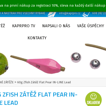
va na první nákup za registraci 10%, sleva na každý další nákup
D A NÁSTRAH PRO VŠECHNY RYBÁŘE
info@kaprpro.cz
608 282 2
TĚŽ
KAPRPRO TV
NAPSALI O NÁS
VAŠE ÚSPĚCHY
KONTAKTY
>
É ZÁTĚŽE
60g Zfish Zátěž Flat Pear IN-LINE Lead
 ZFISH ZÁTĚŽ FLAT PEAR IN-
E LEAD