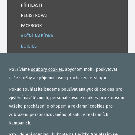
PŘIHLÁSIT
REGISTROVAT
FACEBOOK
AKČNÍ NABÍDKA
BOILIES
ROHLÍKOVÉ BOILIES
TEKUTÉ
Používáme
soubory cookies
, abychom mohli poskytovat
OBALOVAČKY
naše služby a zpříjemnili vám procházení e-shopu.
VAŘENÝ PARTIKL
Pokud souhlasíte budeme používat analytické cookies pro
BIŽUTERIE NA MONTÁŽE
zjištění návštěvnosti, personalizované cookies pro zlepšení
vašeho procházení e-shopem a reklamní cookies pro
DÁRKOVÝ POUKAZ, DÁRKOVÁ KAZETA
zobrazení personalizovaného obsahu v reklamních
AKČNÍ SETY
kampaních.
PELETY
Pro udělení souhlasu klikněte na tlačítko
Souhlasím se