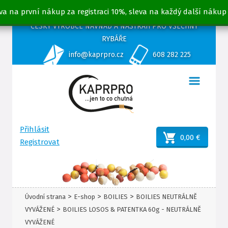
va na první nákup za registraci 10%, sleva na každý další nákup
ČESKÝ VÝROBCE NÁVNAD A NÁSTRAH PRO VŠECHNY
RYBÁŘE
info@kaprpro.cz
608 282 225
Přihlásit
0,00 €
Registrovat
>
>
>
Úvodní strana
E-shop
BOILIES
BOILIES NEUTRÁLNĚ
>
VYVÁŽENÉ
BOILIES LOSOS & PATENTKA 60g - NEUTRÁLNĚ
VYVÁŽENÉ