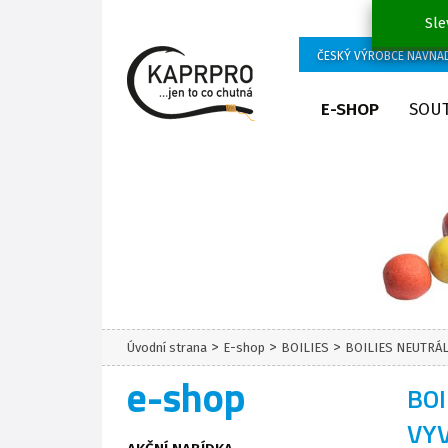
Sle
ČESKÝ VÝROBCE NÁVNA
E-SHOP
SOU
>
>
>
Úvodní strana
E-shop
BOILIES
BOILIES NEUTRÁ
e-shop
BOI
VY