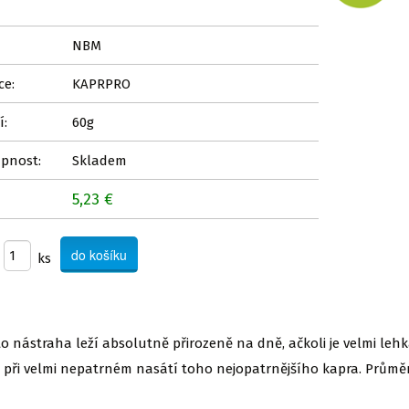
NBM
ce:
KAPRPRO
í:
60g
pnost:
Skladem
5,23 €
ks
to nástraha leží absolutně přirozeně na dně, ačkoli je velmi l
n při velmi nepatrném nasátí toho nejopatrnějšího kapra. Průmě