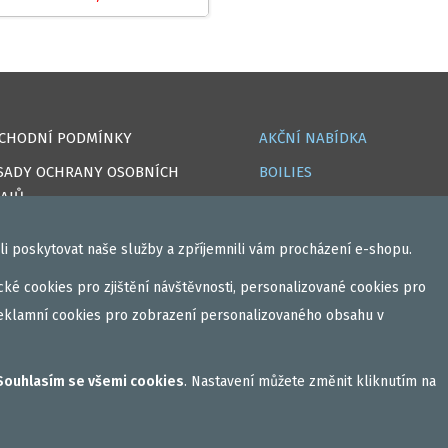
CHODNÍ PODMÍNKY
AKČNÍ NABÍDKA
SADY OCHRANY OSOBNÍCH
BOILIES
AJŮ
ROHLÍKOVÉ BOILIES
OKIES
TEKUTÉ
i poskytovat naše služby a zpříjemnili vám procházení e-shopu.
PRAVA
OBALOVAČKY
ké cookies pro zjištění návštěvnosti, personalizované cookies pro
IHLÁSIT
VAŘENÝ PARTIKL
eklamní cookies pro zobrazení personalizovaného obsahu v
GISTROVAT
BIŽUTERIE NA MONTÁŽE
CEBOOK
DÁRKOVÝ POUKAZ, DÁRKOV
Souhlasím se všemi cookies
. Nastavení můžete změnit kliknutím na
KAZETA