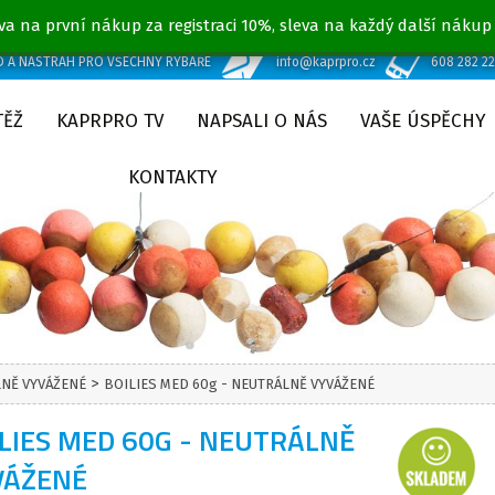
va na první nákup za registraci 10%, sleva na každý další nákup
D A NÁSTRAH PRO VŠECHNY RYBÁŘE
info@kaprpro.cz
608 282 2
TĚŽ
KAPRPRO TV
NAPSALI O NÁS
VAŠE ÚSPĚCHY
KONTAKTY
>
LNĚ VYVÁŽENÉ
BOILIES MED 60g - NEUTRÁLNĚ VYVÁŽENÉ
LIES MED 60G - NEUTRÁLNĚ
VÁŽENÉ