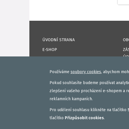
ÚVODNÍ STRANA
OB
E-SHOP
ZÁ
ÚD
KAPRPRO TV
CO
NAPSALI O NÁS
Používáme
soubory cookies
, abychom mohl
DO
KONTAKTY
Pokud souhlasíte budeme používat analytic
PŘ
VAŠE ÚSPĚCHY
zlepšení vašeho procházení e-shopem a r
RE
reklamních kampaních.
FA
Pro udělení souhlasu klikněte na tlačítko
tlačítko
Přizpůsobit cookies
.