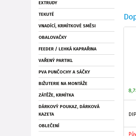
EXTRUDY
TEKUTÉ
Do
VNADÍCÍ, KRMÍTKOVÉ SMĚSI
OBALOVAČKY
FEEDER / LEHKÁ KAPRAŘINA
VAŘENÝ PARTIKL
PVA PUNČOCHY A SÁČKY
BIŽUTERIE NA MONTÁŽE
8,7
ZÁTĚŽE, KRMÍTKA
DÁRKOVÝ POUKAZ, DÁRKOVÁ
DI
KAZETA
OBLEČENÍ
Pův