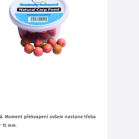
ehká. Moment překvapení ovšem nastane třeba
r 15 mm.