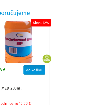
poručujeme
Sleva 12%
8 €
do košíku
P MED 250ml
odní cena 10,00 €