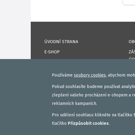
ÚVODNÍ STRANA
OB
E-SHOP
ZÁ
ÚD
KAPRPRO TV
CO
NAPSALI O NÁS
Používáme
soubory cookies
, abychom mohl
DO
KONTAKTY
Pokud souhlasíte budeme používat analytic
PŘ
VAŠE ÚSPĚCHY
zlepšení vašeho procházení e-shopem a r
RE
reklamních kampaních.
FA
Pro udělení souhlasu klikněte na tlačítko
tlačítko
Přizpůsobit cookies
.