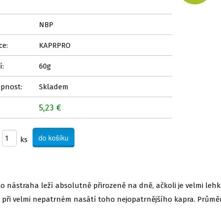
NBP
ce:
KAPRPRO
í:
60g
pnost:
Skladem
5,23 €
ks
to nástraha leží absolutně přirozeně na dně, ačkoli je velmi l
n při velmi nepatrném nasátí toho nejopatrnějšího kapra. Průmě