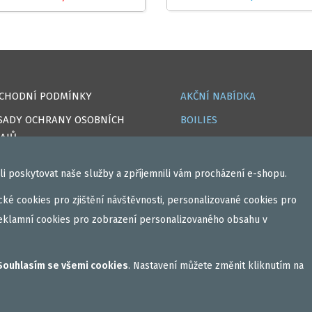
CHODNÍ PODMÍNKY
AKČNÍ NABÍDKA
SADY OCHRANY OSOBNÍCH
BOILIES
AJŮ
ROHLÍKOVÉ BOILIES
OKIES
TEKUTÉ
i poskytovat naše služby a zpříjemnili vám procházení e-shopu.
PRAVA
OBALOVAČKY
ké cookies pro zjištění návštěvnosti, personalizované cookies pro
IHLÁSIT
VAŘENÝ PARTIKL
eklamní cookies pro zobrazení personalizovaného obsahu v
GISTROVAT
BIŽUTERIE NA MONTÁŽE
CEBOOK
DÁRKOVÝ POUKAZ, DÁRKOV
Souhlasím se všemi cookies
. Nastavení můžete změnit kliknutím na
KAZETA