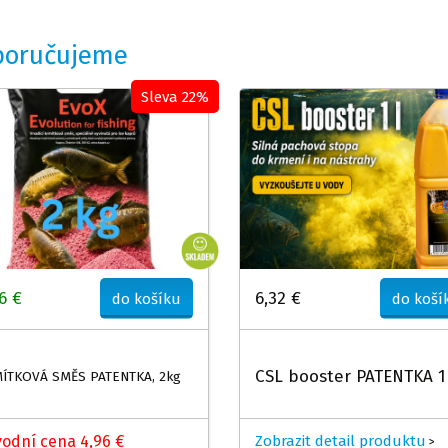
poručujeme
Sleva 22%
6 €
6,32 €
do košíku
do koší
CSL booster PATENTKA 1
ÍTKOVÁ SMĚS PATENTKA, 2kg
odní cena 4,96 €
Zobrazit detail produktu
>