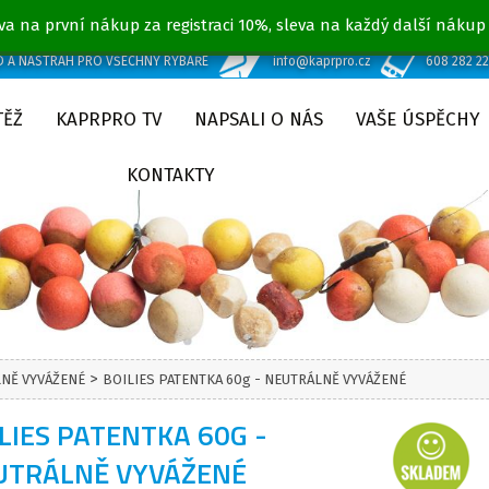
va na první nákup za registraci 10%, sleva na každý další nákup
D A NÁSTRAH PRO VŠECHNY RYBÁŘE
info@kaprpro.cz
608 282 2
TĚŽ
KAPRPRO TV
NAPSALI O NÁS
VAŠE ÚSPĚCHY
KONTAKTY
>
LNĚ VYVÁŽENÉ
BOILIES PATENTKA 60g - NEUTRÁLNĚ VYVÁŽENÉ
LIES PATENTKA 60G -
UTRÁLNĚ VYVÁŽENÉ