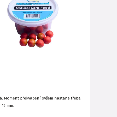
ehká. Moment překvapení ovšem nastane třeba
r 15 mm.