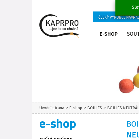
Sle
ČESKÝ VÝROBCE NÁVNA
E-SHOP
SOU
>
>
>
Úvodní strana
E-shop
BOILIES
BOILIES NEUTRÁ
e-shop
BOI
NE