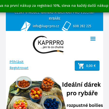
va na první nákup za registraci 10%, sleva na každý další nákup
ČESKÝ VÝROBCE NÁVNAD A NÁSTRAH PRO VŠECHNY
RYBÁŘE
info@kaprpro.cz
608 282 225
Přihlásit
0,00 €
Registrovat