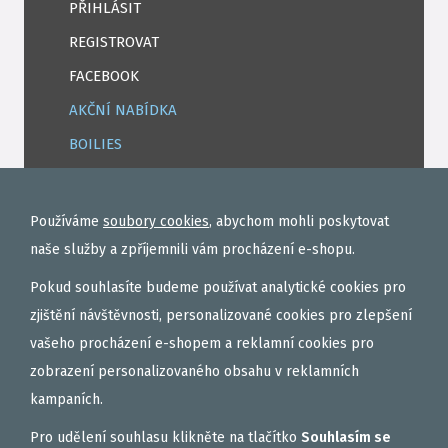
PŘIHLÁSIT
REGISTROVAT
FACEBOOK
AKČNÍ NABÍDKA
BOILIES
ROHLÍKOVÉ BOILIES
TEKUTÉ
Používáme
soubory cookies
, abychom mohli poskytovat
OBALOVAČKY
naše služby a zpříjemnili vám procházení e-shopu.
VAŘENÝ PARTIKL
Pokud souhlasíte budeme používat analytické cookies pro
BIŽUTERIE NA MONTÁŽE
zjištění návštěvnosti, personalizované cookies pro zlepšení
vašeho procházení e-shopem a reklamní cookies pro
DÁRKOVÝ POUKAZ, DÁRKOVÁ KAZETA
zobrazení personalizovaného obsahu v reklamních
AKČNÍ SETY
kampaních.
PELETY
Pro udělení souhlasu klikněte na tlačítko
Souhlasím se