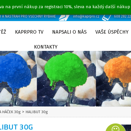
va na první nákup za registraci 10%, sleva na každý další nákup
D A NÁSTRAH PRO VŠECHNY RYBÁŘE
info@kaprpro.cz
608 282 2
TĚŽ
KAPRPRO TV
NAPSALI O NÁS
VAŠE ÚSPĚCHY
KONTAKTY
>
A HÁČEK 30g
HALIBUT 30g
LIBUT 30G