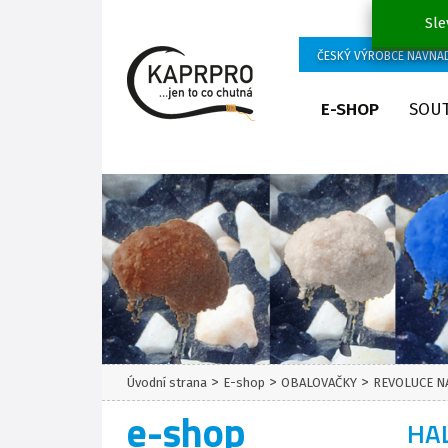
Sle
ČESKÝ VÝROBCE NÁVNA
E-SHOP
SOU
>
>
>
Úvodní strana
E-shop
OBALOVAČKY
REVOLUCE N
e-shop
HA