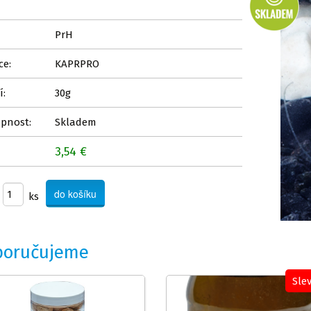
PrH
ce:
KAPRPRO
í:
30g
pnost:
Skladem
3,54 €
ks
poručujeme
Sle