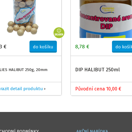
3 €
8,78 €
do košíku
do koší
DIP HALIBUT 250ml
LIES HALIBUT 250g, 20mm
razit detail produktu
Původní cena 10,00 €
>
CHODNÍ PODMÍNKY
AKČNÍ NABÍDKA