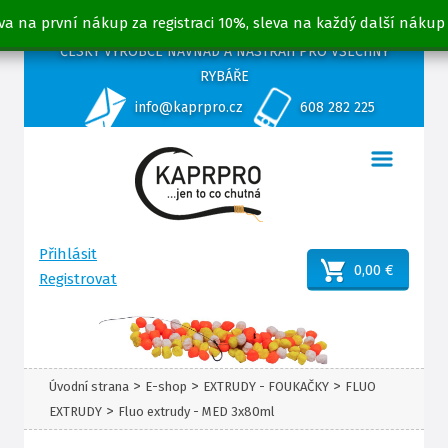
va na první nákup za registraci 10%, sleva na každý další nákup
ČESKÝ VÝROBCE NÁVNAD A NÁSTRAH PRO VŠECHNY
RYBÁŘE
info@kaprpro.cz
608 282 225
Přihlásit
0,00 €
Registrovat
>
>
>
Úvodní strana
E-shop
EXTRUDY - FOUKAČKY
FLUO
>
EXTRUDY
Fluo extrudy - MED 3x80ml