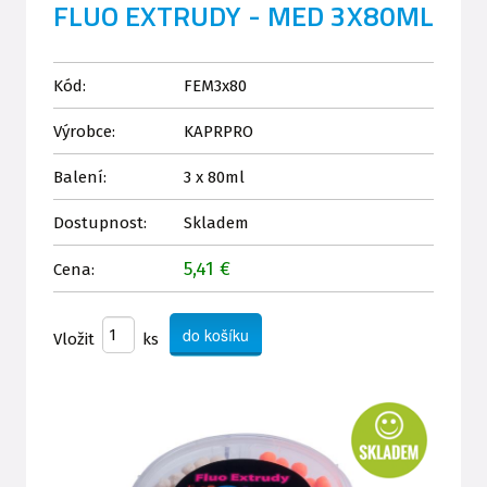
FLUO EXTRUDY - MED 3X80ML
Kód:
FEM3x80
Výrobce:
KAPRPRO
Balení:
3 x 80ml
Dostupnost:
Skladem
5,41 €
Cena:
Vložit
ks