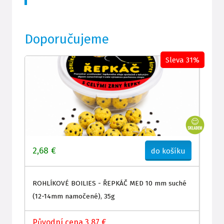
Doporučujeme
Sleva 31%
2,68 €
do košíku
ROHLÍKOVÉ BOILIES - ŘEPKÁČ MED 10 mm suché
(12-14mm namočené), 35g
Původní cena 3,87 €