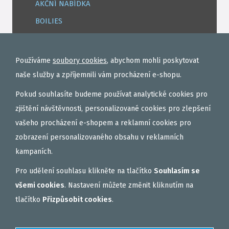
AKČNÍ NABÍDKA
BOILIES
ROHLÍKOVÉ BOILIES
TEKUTÉ
Používáme
soubory cookies
, abychom mohli poskytovat
OBALOVAČKY
naše služby a zpříjemnili vám procházení e-shopu.
VAŘENÝ PARTIKL
Pokud souhlasíte budeme používat analytické cookies pro
BIŽUTERIE NA MONTÁŽE
zjištění návštěvnosti, personalizované cookies pro zlepšení
vašeho procházení e-shopem a reklamní cookies pro
DÁRKOVÝ POUKAZ, DÁRKOVÁ KAZETA
zobrazení personalizovaného obsahu v reklamních
AKČNÍ SETY
kampaních.
PELETY
Pro udělení souhlasu klikněte na tlačítko
Souhlasím se
EXTRUDY
všemi cookies
. Nastavení můžete změnit kliknutím na
VNADÍCÍ, KRMÍTKOVÉ SMĚSI
tlačítko
Přizpůsobit cookies
.
FEEDER / LEHKÁ KAPRAŘINA